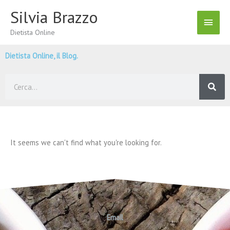
Vai
Silvia Brazzo
Menu
al
contenuto
Dietista Online
Princ
Dietista Online, il Blog.
Cerca
It seems we can't find what you're looking for.
Email