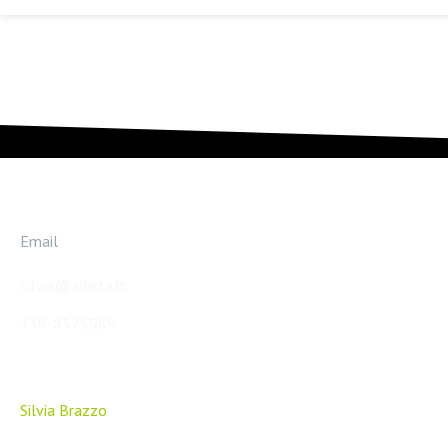
Email
silvia@adieta.it
338-8575989
Silvia Brazzo