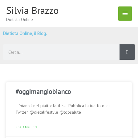
Vai
Silvia Brazzo
Menu
al
contenuto
Dietista Online
Princ
Dietista Online, il Blog.
Cerca
#oggimangiobianco
Il ‘bianco’ nel piatto: facile…. Pubblica la tua foto su
Twitter. @dietalifestyle @topsalute
READ MORE »