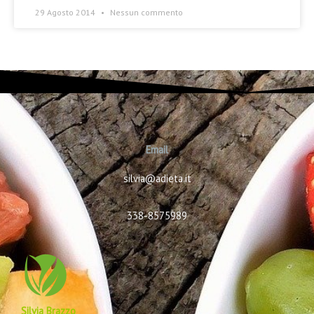
29 Agosto 2014
Nessun commento
Email
silvia@adieta.it
338-8575989
Silvia Brazzo