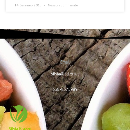
14 Gennaio 2015
Nessun commento
Email
silvia@adieta.it
338-8575989
Silvia Brazzo