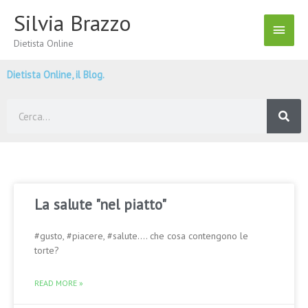
Vai
Silvia Brazzo
Menu
al
contenuto
Dietista Online
Princ
Dietista Online, il Blog.
Cerca
La salute "nel piatto"
#gusto, #piacere, #salute…. che cosa contengono le
torte?
READ MORE »