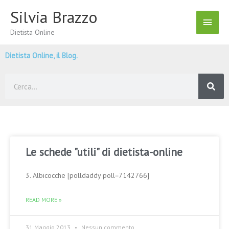
Vai
Silvia Brazzo
Menu
al
contenuto
Dietista Online
Princ
Dietista Online, il Blog.
Cerca
Le schede "utili" di dietista-online
3. Albicocche [polldaddy poll=7142766]
READ MORE »
31 Maggio 2013
Nessun commento