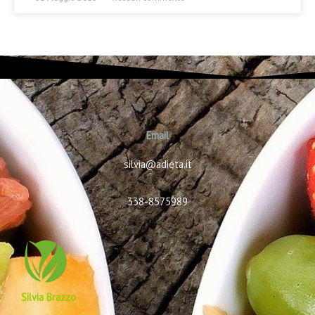
Email
silvia@adieta.it
338-8575989
Silvia Brazzo