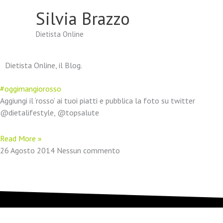
Vai
Silvia Brazzo
al
contenuto
Dietista Online
Dietista Online, il Blog.
#oggimangiorosso
Aggiungi il ‘rosso’ ai tuoi piatti e pubblica la foto su twitter
@dietalifestyle, @topsalute
Read More »
26 Agosto 2014
Nessun commento