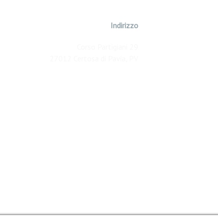
Indirizzo
Corso Partigiani 29
27012 Certosa di Pavia, PV