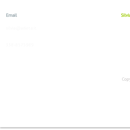
Email
Silv
silvia@adieta.it
338-8575989
Copy
Web Agency: GET SITO WEB
Foto Di Pixabay