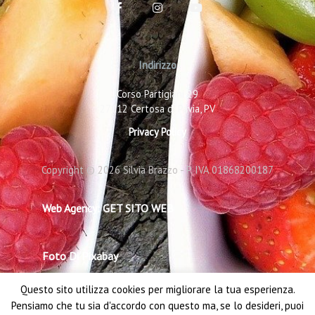
F
I
Y
a
n
o
c
s
u
e
t
t
b
a
u
o
g
b
Indirizzo
o
r
e
k
a
-
m
Corso Partigiani 29
f
27012 Certosa di Pavia, PV
Privacy Policy
Copyright © 2026 Silvia Brazzo - P. IVA 01868200187
Web Agency: GET SITO WEB
Foto Di Pixabay
Questo sito utilizza cookies per migliorare la tua esperienza.
Pensiamo che tu sia d'accordo con questo ma, se lo desideri, puoi