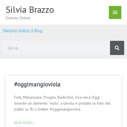
Vai
Silvia Brazzo
Menu
al
contenuto
Dietista Online
Princ
Dietista Online, il Blog.
Cerca
#oggimangioviola
Fichi, Melanzane, Prugne, Radicchio, Uva nera Oggi
inserite un alimento “viola” a tavola e postate la foto del
piatto su fb o twitter #oggimangioviola
READ MORE »