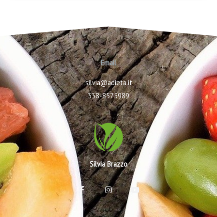
Email
silvia@adieta.it
338-8575989
Silvia Brazzo
F
I
Y
a
n
o
c
s
u
e
t
t