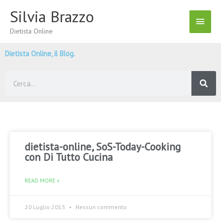
Vai
Silvia Brazzo
Menu
al
contenuto
Dietista Online
Princ
Dietista Online, il Blog.
Cerca
dietista-online, SoS-Today-Cooking
con Di Tutto Cucina
READ MORE »
20 Luglio 2013
Nessun commento