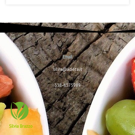
Email
silvia@adieta.it
338-8575989
Silvia Brazzo