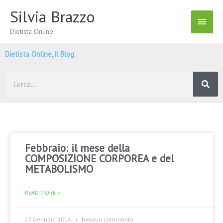
Vai
Silvia Brazzo
Menu
al
contenuto
Dietista Online
Princ
Dietista Online, il Blog.
Cerca
Febbraio: il mese della
COMPOSIZIONE CORPOREA e del
METABOLISMO
READ MORE »
27 Gennaio 2014
Nessun commento