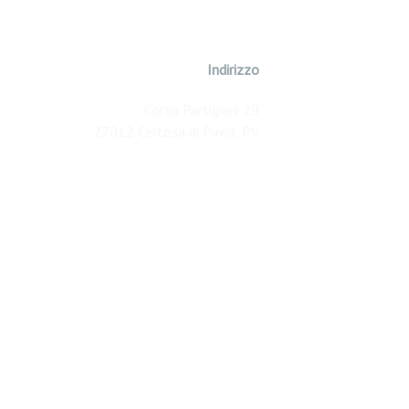
Indirizzo
Corso Partigiani 29
27012 Certosa di Pavia, PV