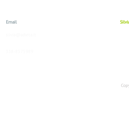
Email
Silv
silvia@adieta.it
338-8575989
Copy
Web Agency: GET SITO WEB
Foto Di Pixabay