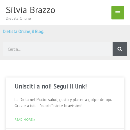
Vai
Silvia Brazzo
Menu
al
contenuto
Dietista Online
Princ
Dietista Online, il Blog.
Cerca
Unisciti a noi! Segui il link!
La Dieta nel Piatto: salud, gusto y placer a golpe de ojo.
Grazie a tutti i “cuochi”: siete bravissimi!
READ MORE »