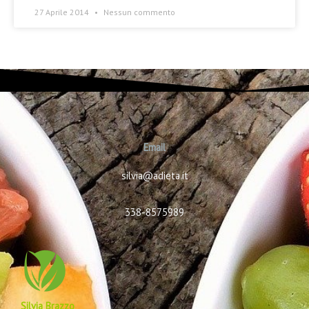
27 Aprile 2014
Nessun commento
Email
silvia@adieta.it
338-8575989
Silvia Brazzo