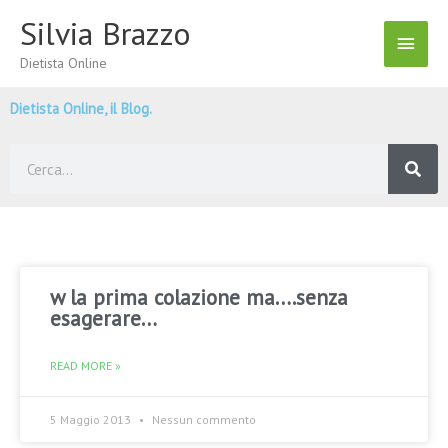
Vai
Silvia Brazzo
Menu
al
contenuto
Dietista Online
Princ
Dietista Online, il Blog.
Cerca
w la prima colazione ma….senza
esagerare…
READ MORE »
5 Maggio 2013
Nessun commento