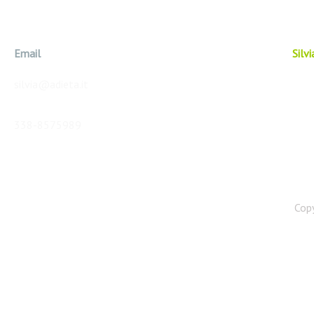
Email
Silv
silvia@adieta.it
338-8575989
Copy
Web Agency: GET SITO WEB
Foto Di Pixabay