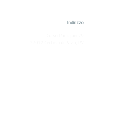
Indirizzo
Corso Partigiani 29
27012 Certosa di Pavia, PV