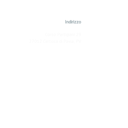
Indirizzo
Corso Partigiani 29
27012 Certosa di Pavia, PV