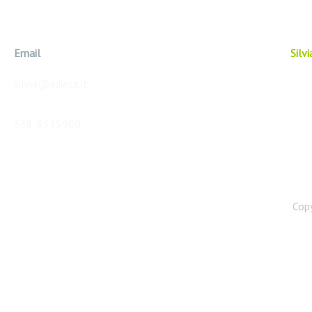
Email
Silv
silvia@adieta.it
338-8575989
Copy
Web Agency: GET SITO WEB
Foto Di Pixabay