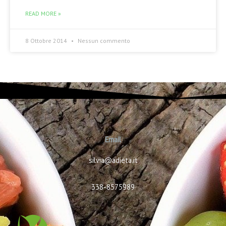
READ MORE »
8 Ottobre 2014
Nessun commento
Email
silvia@adieta.it
338-8575989