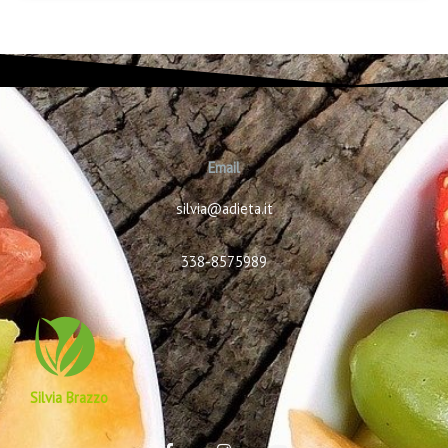
Email
silvia@adieta.it
338-8575989
Silvia Brazzo
F
I
Y