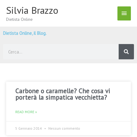
Vai
Silvia Brazzo
Menu
al
contenuto
Dietista Online
Princ
Dietista Online, il Blog.
Cerca
Carbone o caramelle? Che cosa vi
porterà la simpatica vecchietta?
READ MORE »
5 Gennaio 2014
Nessun commento