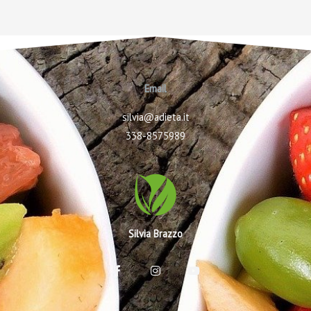
Email
silvia@adieta.it
338-8575989
Silvia Brazzo
F
I
Y
a
n
o
c
s
u
e
t
t
b
a
u