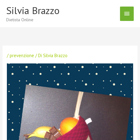
Vai
Silvia Brazzo
Menu
al
contenuto
Dietista Online
Princ
/
prevenzione
/ Di
Silvia Brazzo