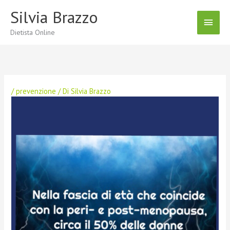
Vai
Silvia Brazzo
Menu
al
contenuto
Dietista Online
Princ
/
prevenzione
/ Di
Silvia Brazzo