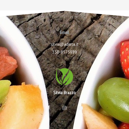
Email
silvia@adieta.it
338-8575989
Silvia Brazzo
F
I
Y
a
n
o
c
s
u
e
t
t
b
a
u