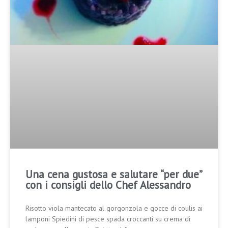
Una cena gustosa e salutare “per due”
con i consigli dello Chef Alessandro
Risotto viola mantecato al gorgonzola e gocce di coulis ai
lamponi Spiedini di pesce spada croccanti su crema di