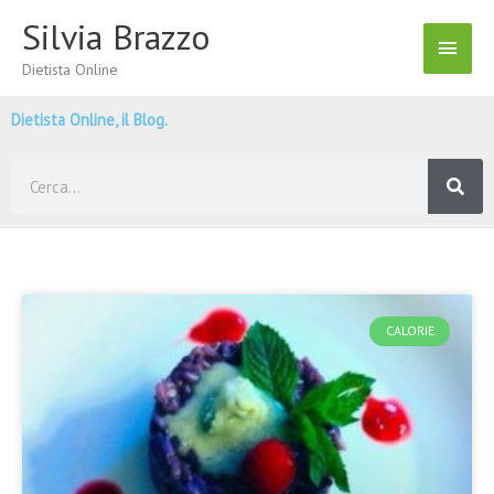
Vai
Silvia Brazzo
Menu
al
contenuto
Dietista Online
Princ
Dietista Online, il Blog.
Cerca
CALORIE