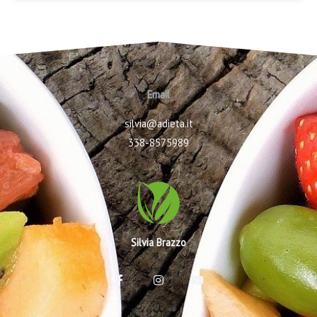
Email
silvia@adieta.it
338-8575989
Silvia Brazzo
F
I
Y
a
n
o
c
s
u
e
t
t