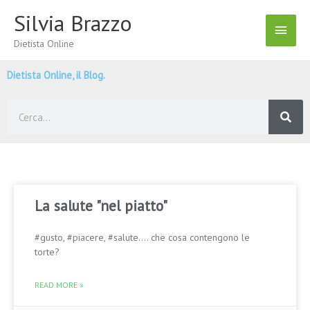
Vai
Silvia Brazzo
Menu
al
contenuto
Dietista Online
Princ
Dietista Online, il Blog.
Cerca
La salute "nel piatto"
#gusto, #piacere, #salute…. che cosa contengono le
torte?
READ MORE »