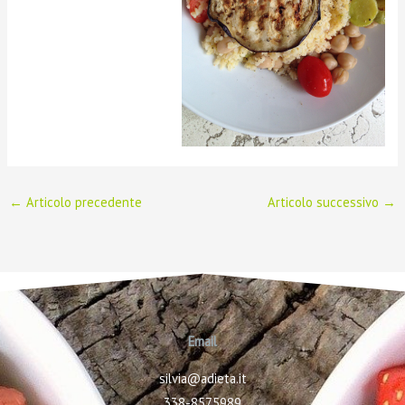
←
Articolo precedente
Articolo successivo
→
Email
silvia@adieta.it
338-8575989