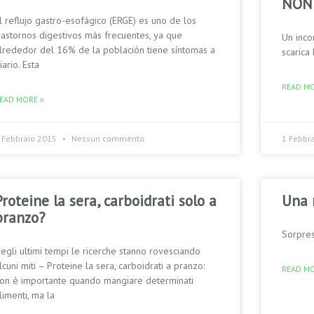
NON
l reflujo gastro-esofágico (ERGE) es uno de los
rastornos digestivos más frecuentes, ya que
Un inco
lrededor del 16% de la población tiene síntomas a
scaric
iario. Esta
READ MO
EAD MORE »
 Febbraio 2015
Nessun commento
1 Febbr
Proteine la sera, carboidrati solo a
Una 
pranzo?
Sorpres
egli ultimi tempi le ricerche stanno rovesciando
lcuni miti – Proteine la sera, carboidrati a pranzo:
READ MO
on è importante quando mangiare determinati
limenti, ma la