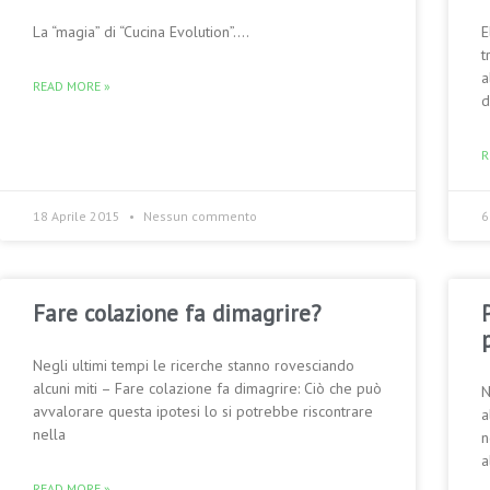
La “magia” di “Cucina Evolution”….
E
t
a
READ MORE »
d
R
18 Aprile 2015
Nessun commento
6
Fare colazione fa dimagrire?
Negli ultimi tempi le ricerche stanno rovesciando
alcuni miti – Fare colazione fa dimagrire: Ciò che può
N
avvalorare questa ipotesi lo si potrebbe riscontrare
a
nella
n
a
READ MORE »