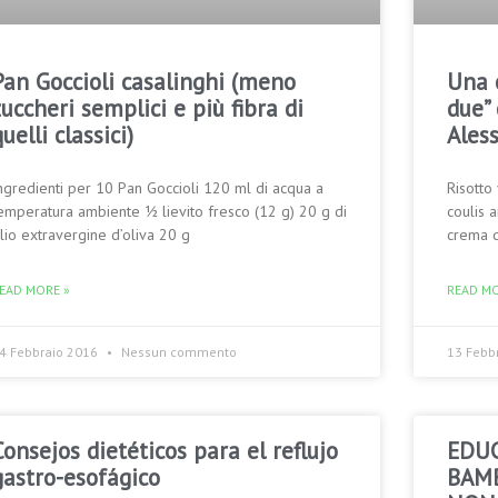
Pan Goccioli casalinghi (meno
Una 
zuccheri semplici e più fibra di
due” 
uelli classici)
Ales
ngredienti per 10 Pan Goccioli 120 ml di acqua a
Risotto
emperatura ambiente ½ lievito fresco (12 g) 20 g di
coulis 
lio extravergine d’oliva 20 g
crema d
EAD MORE »
READ MO
4 Febbraio 2016
Nessun commento
13 Febb
Consejos dietéticos para el reflujo
EDUC
gastro-esofágico
BAMB