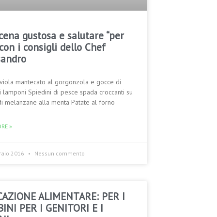
cena gustosa e salutare “per
con i consigli dello Chef
sandro
 viola mantecato al gorgonzola e gocce di
ai lamponi Spiedini di pesce spada croccanti su
i melanzane alla menta Patate al forno
RE »
raio 2016
Nessun commento
AZIONE ALIMENTARE: PER I
INI PER I GENITORI E I