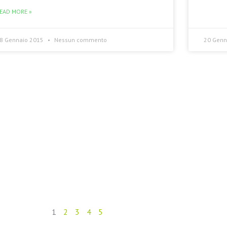
EAD MORE »
8 Gennaio 2015
Nessun commento
20 Genn
1
2
3
4
5