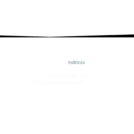
Indirizzo
Corso Partigiani 29
27012 Certosa di Pavia, PV