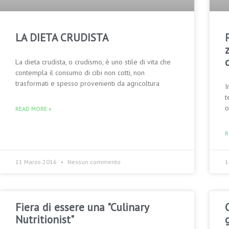
LA DIETA CRUDISTA
q
La dieta crudista, o crudismo, è uno stile di vita che
contempla il consumo di cibi non cotti, non
trasformati e spesso provenienti da agricoltura
I
t
o
READ MORE »
R
11 Marzo 2016
Nessun commento
1
Fiera di essere una "Culinary
Nutritionist"