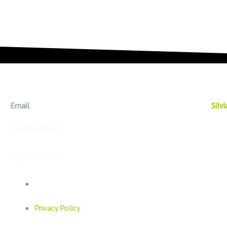
Email
Silv
silvia@adieta.it
338-8575989
Privacy Policy
Privacy Policy