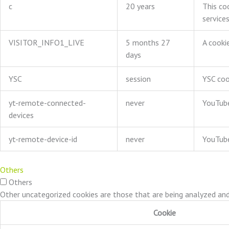
c
20 years
This co
services
VISITOR_INFO1_LIVE
5 months 27
A cooki
days
YSC
session
YSC coo
yt-remote-connected-
never
YouTube
devices
yt-remote-device-id
never
YouTube
Others
Others
Other uncategorized cookies are those that are being analyzed and 
Cookie