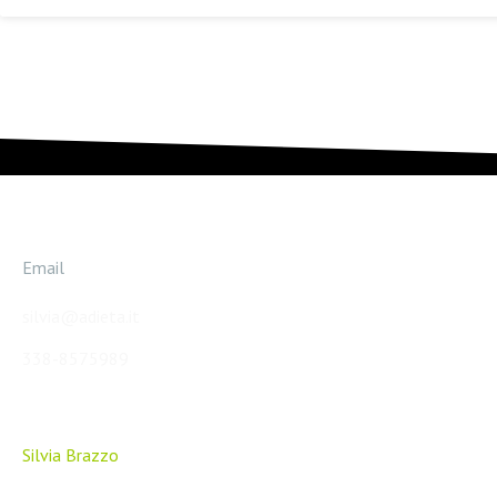
Email
silvia@adieta.it
338-8575989
Silvia Brazzo