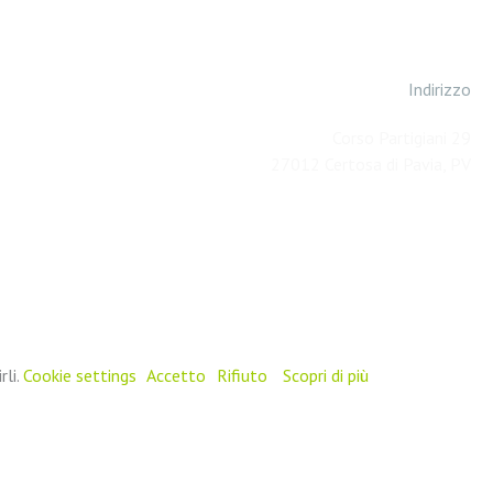
Indirizzo
Corso Partigiani 29
27012 Certosa di Pavia, PV
rli.
Cookie settings
Accetto
Rifiuto
Scopri di più