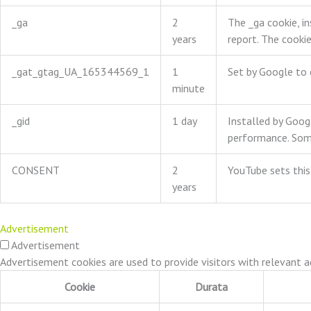
_ga
2
The _ga cookie, in
years
report. The cooki
_gat_gtag_UA_165344569_1
1
Set by Google to d
minute
_gid
1 day
Installed by Googl
performance. Some
CONSENT
2
YouTube sets this
years
Advertisement
Advertisement
Advertisement cookies are used to provide visitors with relevant 
Cookie
Durata