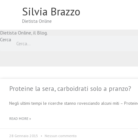
Vai
Silvia Brazzo
al
contenuto
Dietista Online
Dietista Online, il Blog.
Cerca
Proteine la sera, carboidrati solo a pranzo?
Negli ultimi tempi le ricerche stanno rovesciando alcuni miti – Protei
READ MORE »
28 Gennaio 2015
Nessun commento