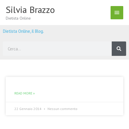
Vai
Silvia Brazzo
Menu
al
contenuto
Dietista Online
Princ
Dietista Online, il Blog.
Cerca
READ MORE »
22 Gennaio 2014
Nessun commento