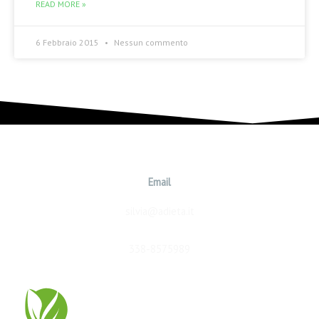
READ MORE »
6 Febbraio 2015
Nessun commento
Email
silvia@adieta.it
338-8575989