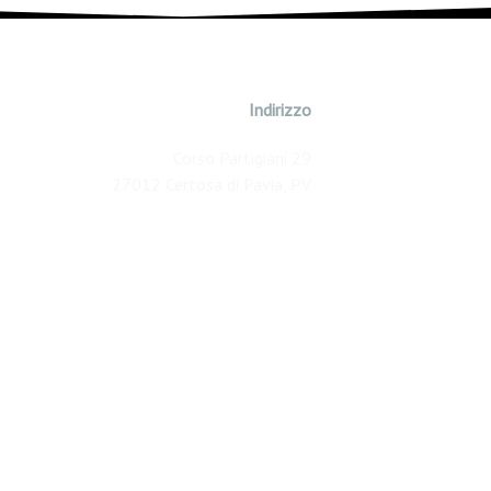
Indirizzo
Corso Partigiani 29
27012 Certosa di Pavia, PV