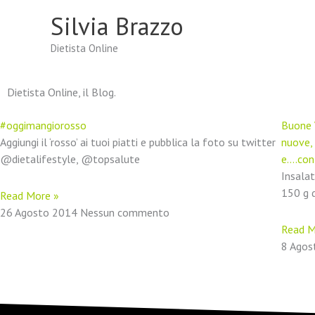
Vai
Silvia Brazzo
al
contenuto
Dietista Online
Dietista Online, il Blog.
#oggimangiorosso
Buone 
Aggiungi il ‘rosso’ ai tuoi piatti e pubblica la foto su twitter
nuove,
@dietalifestyle, @topsalute
e….cont
Insalat
150 g d
Read More »
26 Agosto 2014
Nessun commento
Read M
8 Ago