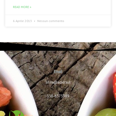
READ MORE »
6 Aprile 2013
Nessun commento
Email
silvia@adieta.it
338-8575989