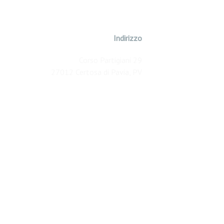
Indirizzo
Corso Partigiani 29
27012 Certosa di Pavia, PV