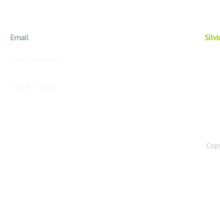
Email
Silv
silvia@adieta.it
338-8575989
Copy
Web Agency: GET SITO WEB
Foto Di Pixabay