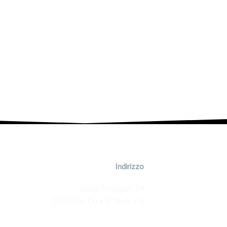
Indirizzo
Corso Partigiani 29
27012 Certosa di Pavia, PV