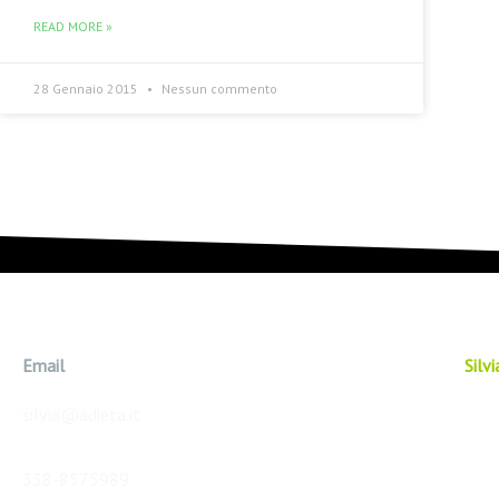
READ MORE »
28 Gennaio 2015
Nessun commento
Email
Silv
silvia@adieta.it
338-8575989