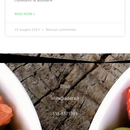
l’obiettivo di assistere
READ MORE »
26 Giugno 2013
Nessun commento
Email
silvia@adieta.it
338-8575989