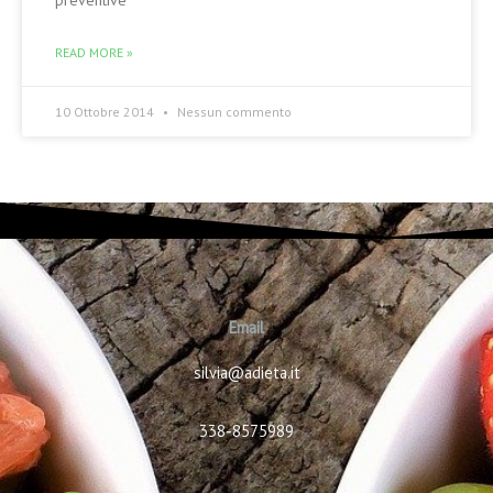
preventive
READ MORE »
10 Ottobre 2014
Nessun commento
Email
silvia@adieta.it
338-8575989