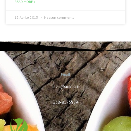
READ MORE »
12 Aprile 2013
Nessun commento
Email
silvia@adieta.it
338-8575989