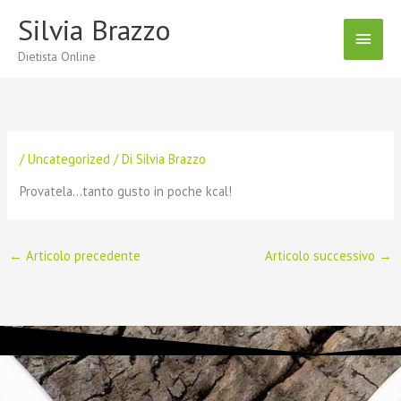
Vai
Silvia Brazzo
Menu
al
contenuto
Dietista Online
Princ
/
Uncategorized
/ Di
Silvia Brazzo
Provatela…tanto gusto in poche kcal!
←
Articolo precedente
Articolo successivo
→