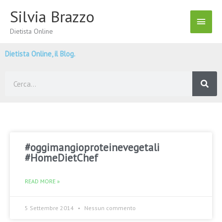
Vai
Silvia Brazzo
Menu
al
contenuto
Dietista Online
Princ
Dietista Online, il Blog.
Cerca
#oggimangioproteinevegetali
#HomeDietChef
READ MORE »
5 Settembre 2014
Nessun commento