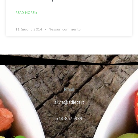
READ MORE »
11 Giugno 2014
Nessun commento
Email
silvia@adieta.it
338-8575989