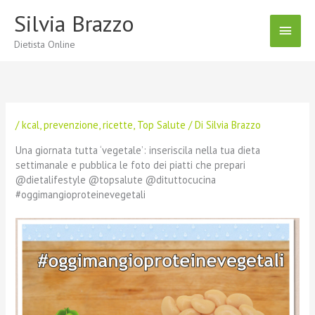
Vai
Silvia Brazzo
Menu
al
contenuto
Dietista Online
Princ
/
kcal
,
prevenzione
,
ricette
,
Top Salute
/ Di
Silvia Brazzo
Una giornata tutta ‘vegetale’: inseriscila nella tua dieta
settimanale e pubblica le foto dei piatti che prepari
@dietalifestyle @topsalute @dituttocucina
#oggimangioproteinevegetali