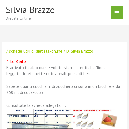
Vai
Silvia Brazzo
Menu
al
contenuto
Dietista Online
Princ
/
schede utili di dietista-online
/ Di
Silvia Brazzo
4. Le Bibite
E’ arrivato il caldo ma se volete stare attenti alla “linea”
leggete le etichette nutrizionali, prima di bere!
Sapete quanti cucchiaini di zucchero ci sono in un bicchiere da
250 ml di coca-cola?
Consultate la scheda allegata…..