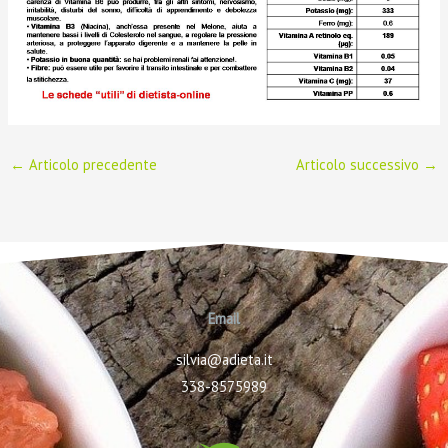
←
Articolo precedente
Articolo successivo
→
Email
silvia@adieta.it
338-8575989