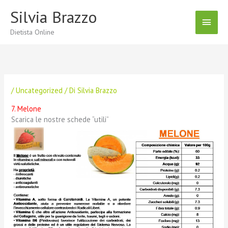
Vai
Silvia Brazzo
Menu
al
contenuto
Dietista Online
Princ
/
Uncategorized
/ Di
Silvia Brazzo
7. Melone
Scarica le nostre schede “utili”