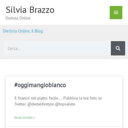
Vai
Silvia Brazzo
Menu
al
contenuto
Dietista Online
Princ
Dietista Online, il Blog.
Cerca
#oggimangiobianco
Il ‘bianco’ nel piatto: facile…. Pubblica la tua foto su
Twitter. @dietalifestyle @topsalute
READ MORE »