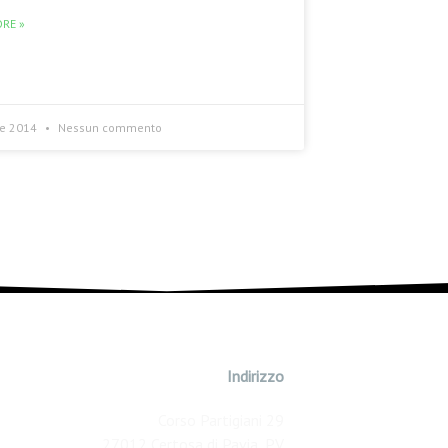
RE »
re 2014
Nessun commento
Indirizzo
Corso Partigiani 29
27012 Certosa di Pavia, PV