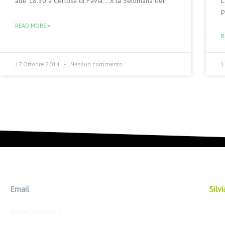
alle 18.30 a Certosa di Pavia….x la Settimana del
L
p
READ MORE »
R
17 Ottobre 2014
Nessun commento
1
Email
Silv
silvia@adieta.it