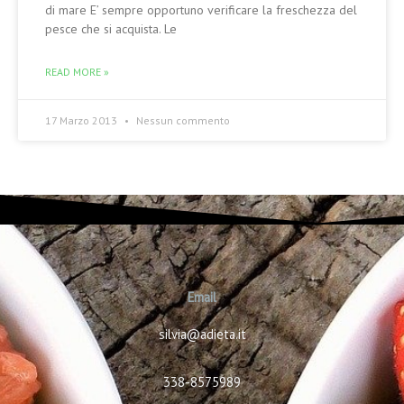
di mare E’ sempre opportuno verificare la freschezza del
pesce che si acquista. Le
READ MORE »
17 Marzo 2013
Nessun commento
Email
silvia@adieta.it
338-8575989