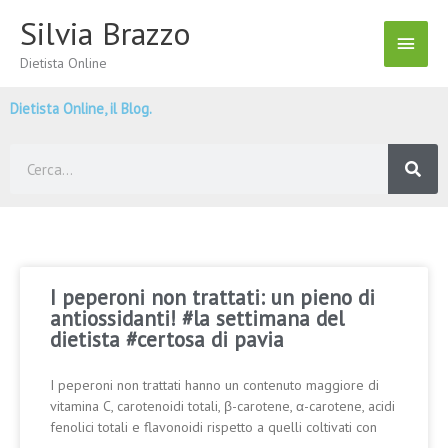
Vai
Silvia Brazzo
Menu
al
contenuto
Dietista Online
Princ
Dietista Online, il Blog.
Cerca
I peperoni non trattati: un pieno di
antiossidanti! #la settimana del
dietista #certosa di pavia
I peperoni non trattati hanno un contenuto maggiore di
vitamina C, carotenoidi totali, β-carotene, α-carotene, acidi
fenolici totali e flavonoidi rispetto a quelli coltivati con