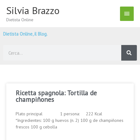
Vai
Silvia Brazzo
Menu
al
contenuto
Dietista Online
Princ
Dietista Online, il Blog.
Cerca
Ricetta spagnola: Tortilla de
champiñones
Plato principal 1 persona: 222 Kcal
*Ingredientes: 100 g huevos (n. 2) 100 g de champiñones
frescos 100 g cebolla