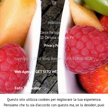
F
I
Y
a
n
o
c
s
u
e
t
t
b
a
u
o
g
b
Indirizzo
o
r
e
k
a
-
m
Corso Partigiani 29
f
27012 Certosa di Pavia, PV
Privacy Policy
Copyright © 2026 Silvia Brazzo - P. IVA 01868200187
Web Agency: GET SITO WEB
Foto Di Pixabay
Questo sito utilizza cookies per migliorare la tua esperienza.
Pensiamo che tu sia d'accordo con questo ma, se lo desideri, puoi