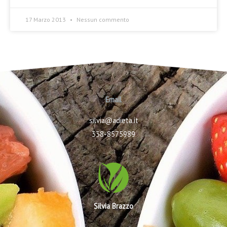
17 Marzo 2013
Nessun commento
Email
silvia@adieta.it
338-8575989
Silvia Brazzo