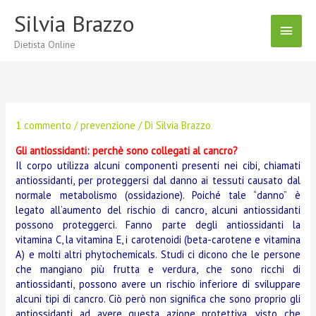
Vai
Silvia Brazzo
Menu
al
contenuto
Dietista Online
Princ
1 commento
/
prevenzione
/ Di
Silvia Brazzo
Gli antiossidanti: perchè sono collegati al cancro?
Il corpo utilizza alcuni componenti presenti nei cibi, chiamati
antiossidanti, per proteggersi dal danno ai tessuti causato dal
normale metabolismo (ossidazione). Poiché tale “danno” è
legato all’aumento del rischio di cancro, alcuni antiossidanti
possono proteggerci. Fanno parte degli antiossidanti la
vitamina C, la vitamina E, i carotenoidi (beta-carotene e vitamina
A) e molti altri phytochemicals. Studi ci dicono che le persone
che mangiano più frutta e verdura, che sono ricchi di
antiossidanti, possono avere un rischio inferiore di sviluppare
alcuni tipi di cancro. Ciò però non significa che sono proprio gli
antiossidanti ad avere questa azione protettiva, visto che