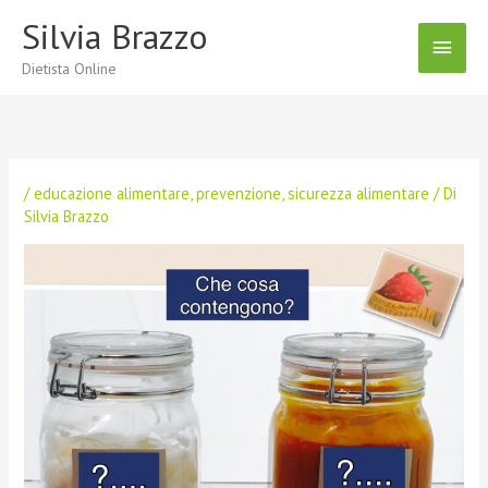
Vai
Silvia Brazzo
Menu
al
contenuto
Dietista Online
Princ
/
educazione alimentare
,
prevenzione
,
sicurezza alimentare
/ Di
Silvia Brazzo