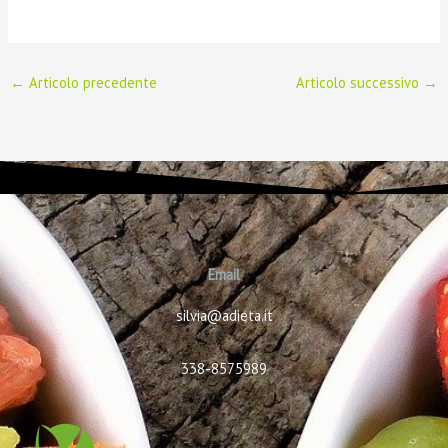
←
Articolo precedente
Articolo successivo
→
Email
silvia@adieta.it
338-8575989