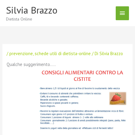
Vai
Silvia Brazzo
Menu
al
contenuto
Dietista Online
Princ
/
prevenzione
,
schede utili di dietista-online
/ Di
Silvia Brazzo
Qualche suggerimento…..