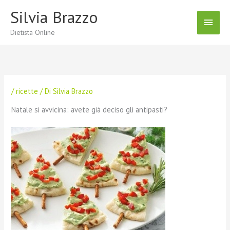
Vai
Silvia Brazzo
Menu
al
contenuto
Dietista Online
Princ
/
ricette
/ Di
Silvia Brazzo
Natale si avvicina: avete già deciso gli antipasti?