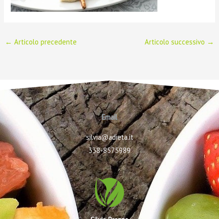
←
Articolo precedente
Articolo successivo
→
Email
silvia@adieta.it
338-8575989