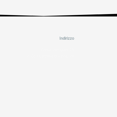
Indirizzo
Corso Partigiani 29
27012 Certosa di Pavia, PV