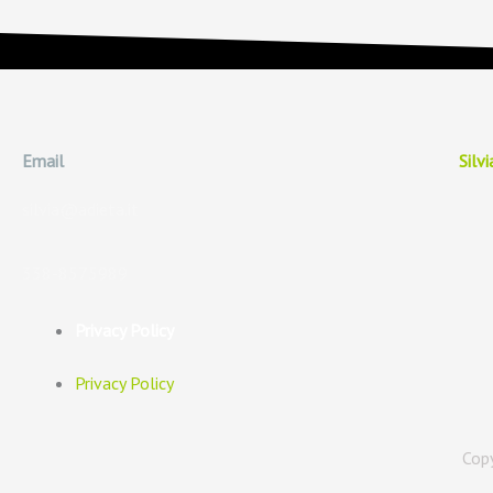
Email
Silv
silvia@adieta.it
338-8575989
Privacy Policy
Privacy Policy
Copy