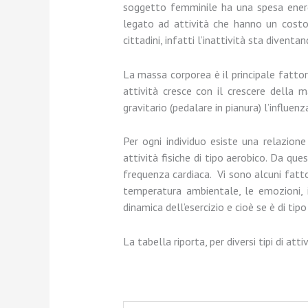
soggetto femminile ha una spesa energe
legato ad attività che hanno un costo
cittadini, infatti l’inattività sta diven
La massa corporea è il principale fattore
attività cresce con il crescere della ma
gravitario (pedalare in pianura) l’influ
Per ogni individuo esiste una relazion
attività fisiche di tipo aerobico. Da que
frequenza cardiaca. Vi sono alcuni fatt
temperatura ambientale, le emozioni, i
dinamica dell’esercizio e cioè se è di tip
La tabella riporta, per diversi tipi di att