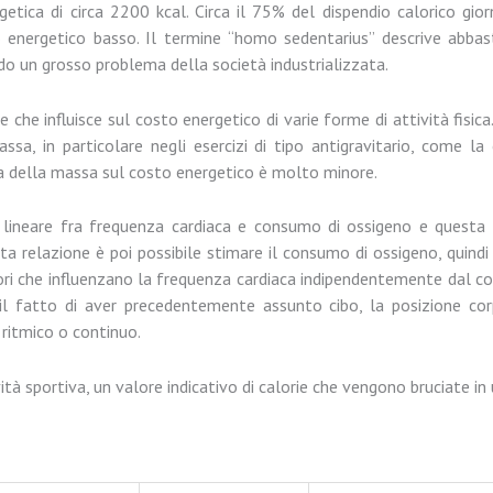
tica di circa 2200 kcal. Circa il 75% del dispendio calorico gior
 energetico basso. Il termine “homo sedentarius” descrive abbas
tando un grosso problema della società industrializzata.
 che influisce sul costo energetico di varie forme di attività fisica.
ssa, in particolare negli esercizi di tipo antigravitario, come la 
enza della massa sul costo energetico è molto minore.
e lineare fra frequenza cardiaca e consumo di ossigeno e questa
sta relazione è poi possibile stimare il consumo di ossigeno, quindi
ori che influenzano la frequenza cardiaca indipendentemente dal co
l fatto di aver precedentemente assunto cibo, la posizione corpo
o ritmico o continuo.
ività sportiva, un valore indicativo di calorie che vengono bruciate in u