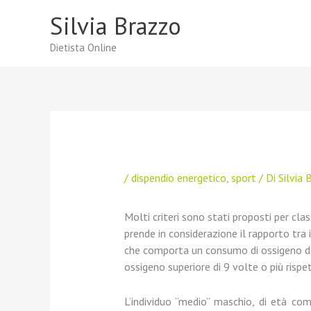
Vai
Silvia Brazzo
al
contenuto
Dietista Online
/
dispendio energetico
,
sport
/ Di
Silvia 
Molti criteri sono stati proposti per class
prende in considerazione il rapporto tra i
che comporta un consumo di ossigeno da
ossigeno superiore di 9 volte o più rispe
L’individuo “medio” maschio, di età com