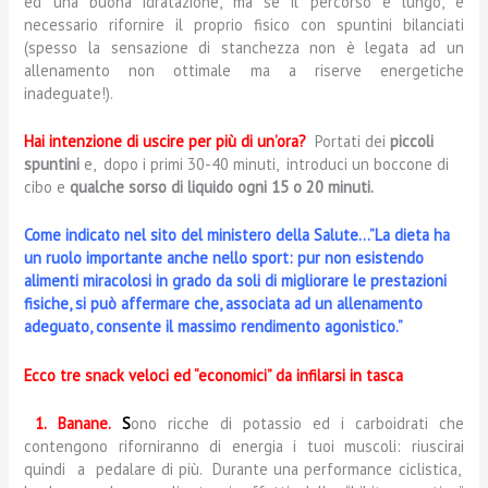
ed una buona idratazione, ma se il percorso è lungo, è
necessario rifornire il proprio fisico con spuntini bilanciati
(spesso la sensazione di stanchezza non è legata ad un
allenamento non ottimale ma a riserve energetiche
inadeguate!).
Hai intenzione di uscire per più di un’ora?
Portati dei
piccoli
spuntini
e, dopo i primi 30-40 minuti, introduci un boccone di
cibo e
qualche sorso di liquido ogni 15 o 20 minuti.
Come indicato nel sito del ministero della Salute…”La dieta ha
un ruolo importante anche nello sport: pur non esistendo
alimenti miracolosi in grado da soli di migliorare le prestazioni
fisiche, si può affermare che, associata ad un allenamento
adeguato, consente il massimo rendimento agonistico.”
Ecco tre snack veloci ed “economici”
da infilarsi in tasca
1.
Banane.
S
ono ricche di potassio ed i carboidrati che
contengono riforniranno di energia i tuoi muscoli: riuscirai
quindi a pedalare di più. Durante una performance ciclistica,