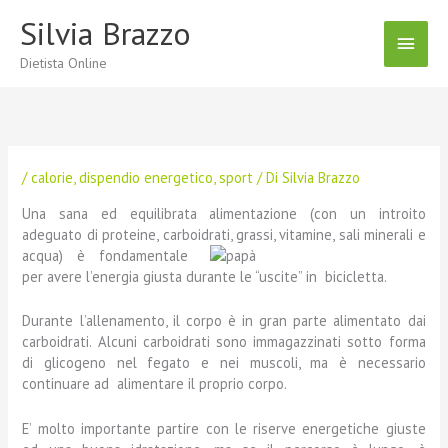
Vai
Silvia Brazzo
Menu
al
contenuto
Dietista Online
Princ
/
calorie
,
dispendio energetico
,
sport
/ Di
Silvia Brazzo
Una sana ed equilibrata alimentazione (con un introito
adeguato di proteine, carboidrati, grassi, vitamine, sali minerali e
acqua) è
fondamentale
per avere l’energia giusta durante le “uscite” in bicicletta.
Durante l’allenamento, il corpo è in gran parte alimentato dai
carboidrati. Alcuni carboidrati sono immagazzinati sotto forma
di glicogeno nel fegato e nei muscoli, ma è necessario
continuare ad alimentare il proprio corpo.
E’ molto importante partire con le riserve energetiche giuste