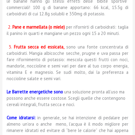
le banane hanno gli stessi effetti delle “bibite sportive”
commerciali! 100 g di banane apportano: 66 kcal, 15.5g di
carboidrati di cui 12.8g solubili e 350mg di potassio.
2.
Pane e marmellata (o miele)
per rifornirti di carboidrati: taglia
il panino in quarti e mangiane un pezzo ogni 15 a 20 minuti.
3.
Frutta secca ed essicata,
sono una fonte concentrata di
carboidrati. Mangia albicocche secche, prugne e uva passa per
fare rifornimento di potassio: mescola questi frutti con noci,
mandorle, noccioline e semi vari per dare al tuo corpo energia,
vitamina E e magnesio. Se sudi molto, dai la preferenza a
noccioline salate e semi vari.
Le Barrette energetiche sono
una soluzione pronta all’uso ma
possono anche essere costose. Scegli quelle che contengono
cereali integrali, frutta secca e noci.
Come idratarsi:
in generale, se hai intenzione di pedalare per
almeno un’ora o anche meno, l’acqua è il modo migliore per
rimanere idratati ed evitare di “bere le calorie” che hai appena