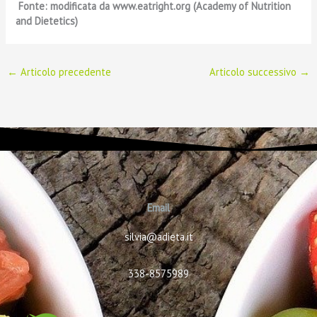
Fonte: modificata da www.eatright.org (Academy of Nutrition
and Dietetics)
←
Articolo precedente
Articolo successivo
→
Email
silvia@adieta.it
338-8575989