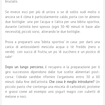
bruciato.
Se invece esci per più di un’ora o se di solito sudi molto o
ancora se il clima è particolarmente caldo, porta con te almeno
due bottiglie: una per l’acqua e l’altra per una bibita sportiva;
durante l’attività bevi spesso (ogni 30-40 minuti in base alle
necessità), piccoli sorsi, alterando le due bottiglie.
Prova a prepararti una “bibita sportiva” in casa: per darti una
carica di antiossidanti mescola acqua o tè freddo (nero o
verde) con succo di frutta, un po ‘di zucchero e un pizzico di
sale!
Dopo un lungo percorso
, il recupero e la preparazione per il
giro successivo dipendono dalle tue scelte alimentari post-
corsa: l’ideale sarebbe rifornire l’organismo entro 30 a 60
minuti dalla fine dell’attività.
Che cosa è meglio introdurre
?
Un
piccolo pasto che contenga una miscela di carboidrati, proteine
​​e grassi come ad esempio uno yogurt magro con cubetti di
melone e noci.