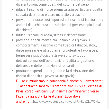
diversi tumori, come quelli del colon e del seno
riduce il rischio di morte prematura, in particolare quella
causata da infarto e altre malattie cardiache
previene e riduce l’osteoporosi e il rischio di fratture, ma
anche i disturbi muscolo-scheletrici (per esempio il mal
di schiena)
riduce i sintomi di ansia, stress e depressione
previene, specialmente tra i bambini e i giovani, i
comportamenti a rischio come l’uso di tabacco, alcol,
diete non sane e atteggiamenti violenti e favorisce il
benessere psicologico attraverso lo sviluppo
dell’autostima, dell’autonomia e facilità la gestione
dell’ansia e delle situazioni stressanti
produce dispendio energetico e la diminuzione del
rischio di obesità (www.salute.gov.it)
E….se ci muoviamo in compagnia è anche più divertente!
Ti aspettiamo sabato 18 ottobre alle 13.30 a Certosa di
Pavia, corso Partigiani, 29: insieme cammineremo verso
l’azienda agricola “La Pratolina”
.
Ecco dove
andremo….
http://www.youtube.com/watch?v=RpbZLaW1xLc