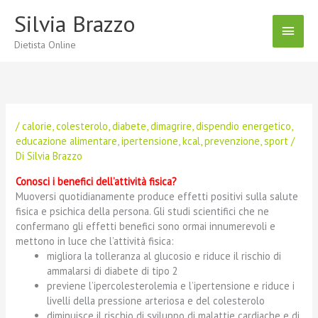
Vai
Silvia Brazzo
Menu
al
contenuto
Dietista Online
Princ
/
calorie
,
colesterolo
,
diabete
,
dimagrire
,
dispendio energetico
,
educazione alimentare
,
ipertensione
,
kcal
,
prevenzione
,
sport
/
Di
Silvia Brazzo
Conosci i benefici dell’attività fisica?
Muoversi quotidianamente produce effetti positivi sulla salute
fisica e psichica della persona. Gli studi scientifici che ne
confermano gli effetti benefici sono ormai innumerevoli e
mettono in luce che l’attività fisica:
migliora la tolleranza al glucosio e riduce il rischio di
ammalarsi di diabete di tipo 2
previene l’ipercolesterolemia e l’ipertensione e riduce i
livelli della pressione arteriosa e del colesterolo
diminuisce il rischio di sviluppo di malattie cardiache e di