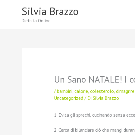
Vai
Silvia Brazzo
al
contenuto
Dietista Online
Un Sano NATALE! I co
/
bambini
,
calorie
,
colesterolo
,
dimagrire
Uncategorized
/ Di
Silvia Brazzo
1. Evita gli sprechi, cucinando senza ecces
2. Cerca di bilanciare ciò che mangi dura