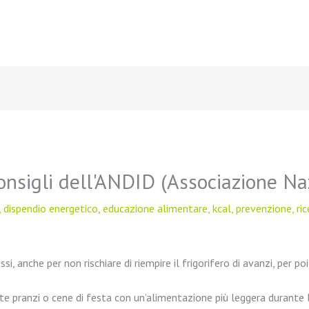
nsigli dell'ANDID (Associazione Naz
,
dispendio energetico
,
educazione alimentare
,
kcal
,
prevenzione
,
ri
si, anche per non rischiare di riempire il frigorifero di avanzi, per p
nte pranzi o cene di festa con un’alimentazione più leggera durante la