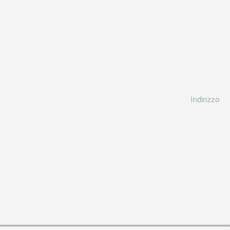
Indirizzo
Corso Partigiani 29
27012 Certosa di Pavia, PV