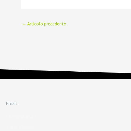
←
Articolo precedente
Email
silvia@adieta.it
338-8575989