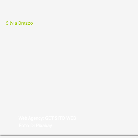
Silvia Brazzo
Web Agency: GET SITO WEB
Foto Di Pixabay